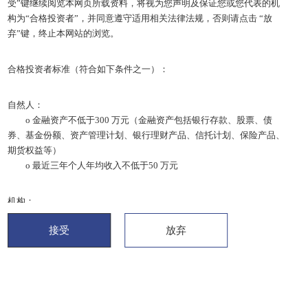
受”键继续阅览本网页所载资料，将视为您声明及保证您或您代表的机
追随时代
王者
构为“合格投资者”，并同意遵守适用相关法律法规，否则请点击 “放
弃”键，终止本网站的浏览。
合格投资者标准（符合如下条件之一）：
自然人：
o 金融资产不低于300 万元（金融资产包括银行存款、股票、债
券、基金份额、资产管理计划、银行理财产品、信托计划、保险产品、
期货权益等）
o 最近三年个人年均收入不低于50 万元
机构：
o 净资产不低于1000 万元的单位
接受
放弃
o 社会保障基金、企业年金等养老基金，慈善基金等社会公益基金
o 依法设立并在基金业协会备案的投资计划 万元
2、本网站所载全部信息及资料仅供参考，并不构成广告或销售要约，
或买入任何证券、基金或其它投资产品的建议。您在投资前应仔细审阅